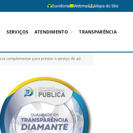
Ouvidoria
Webmail
Mapa do Site
SERVIÇOS
ATENDIMENTO
TRANSPARÊNCIA
 complementares a serem oferecidos aos servidores públicos tratados na Lei Municipal 1.078/2022)