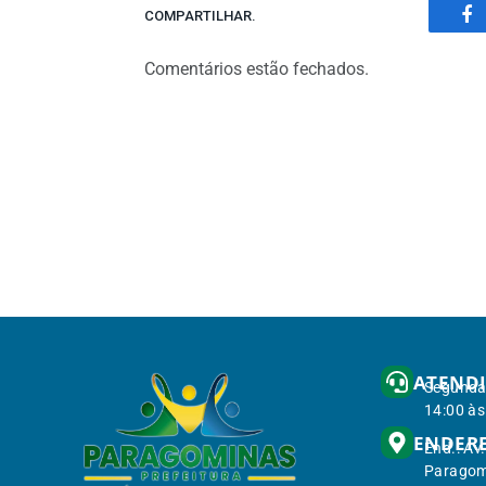
COMPARTILHAR.
Fa
Comentários estão fechados.
ATEND
Segunda 
14:00 às
ENDER
End.: Av
Paragom