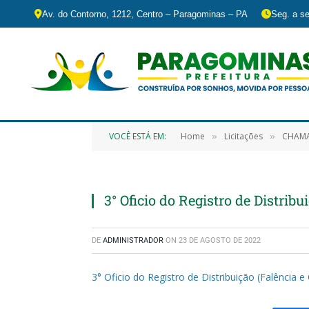
Av. do Contorno, 1212, Centro – Paragominas – PA
Seg. a se
VOCÊ ESTÁ EM:
Home
Licitações
CHAMAMENTO PÚ
»
»
3° Oficio do Registro de Distrib
DE
ADMINISTRADOR
ON
23 DE AGOSTO DE 2022
3° Oficio do Registro de Distribuição (Falência 