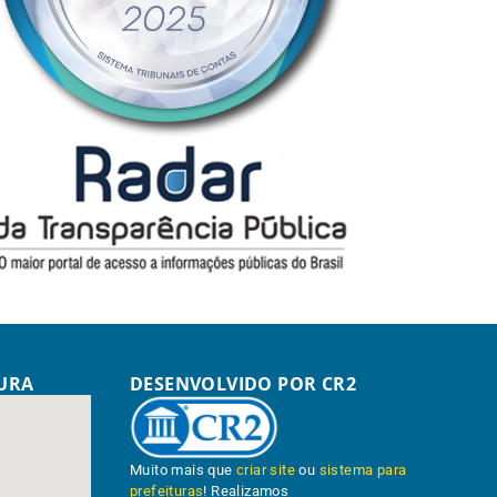
TURA
DESENVOLVIDO POR CR2
Muito mais que
criar site
ou
sistema para
prefeituras
! Realizamos