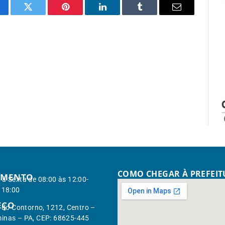
cebook
Twitter
Pinterest
LinkedIn
Tumblr
Email
COMO CHEGAR À PREFEI
IMENTO
à Sexta de 08:00 às 12:00-
 18:00
EÇO
. do Contorno, 1212, Centro –
inas – PA, CEP: 68625-445