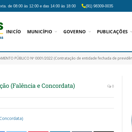
xta. de 08:00 às 12:00 e das 14:00 às 18:00
(91) 98309-0035
INICÍO
MUNICÍPIO
GOVERNO
PUBLICAÇÕES
BLICO Nº 0001/2022 (Contratação de entidade fechada de previdência complementar para prestar o serviço de administração de planos de benefícios previdenciários
uição (Falência e Concordata)
0
e Concordata)