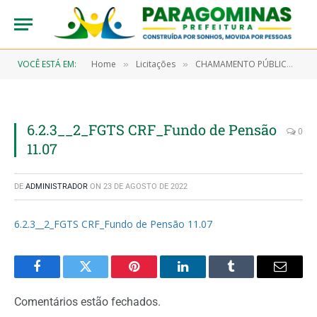
VOCÊ ESTÁ EM:
Home
Licitações
CHAMAMENTO PÚBLICO Nº 0001/2022 (Contratação de entidade fechada de previdência complementar para prestar o serviço de administração de planos de benefícios previdenciários complementares a serem oferecidos aos servidores públicos tratados na Lei Municipal 1.078/2022)
»
»
6.2.3__2_FGTS CRF_Fundo de Pensão
0
11.07
DE
ADMINISTRADOR
ON
23 DE AGOSTO DE 2022
6.2.3__2_FGTS CRF_Fundo de Pensão 11.07
Facebook
Twitter
Pinterest
LinkedIn
Tumblr
Email
Comentários estão fechados.