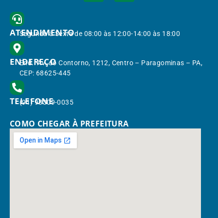
ATENDIMENTO
Segunda à Sexta de 08:00 às 12:00-14:00 às 18:00
ENDEREÇO
End.: Av. do Contorno, 1212, Centro – Paragominas – PA,
CEP: 68625-445
TELEFONE
(91) 98309-0035
COMO CHEGAR À PREFEITURA