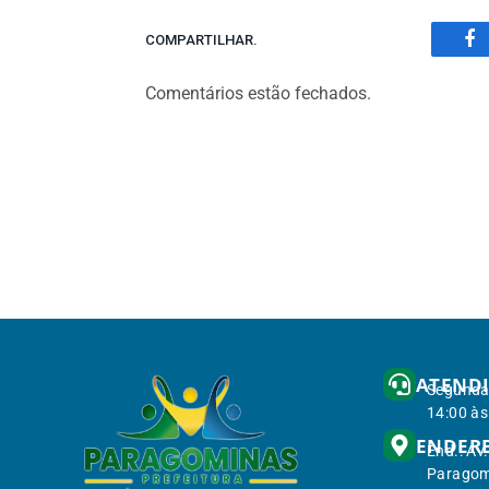
COMPARTILHAR.
Fa
Comentários estão fechados.
ATEND
Segunda 
14:00 às
ENDER
End.: Av
Paragom