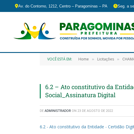
Av. do Contorno, 1212, Centro – Paragominas – PA
Seg. a se
VOCÊ ESTÁ EM:
Home
Licitações
CHAMAMENTO PÚ
»
»
6.2 – Ato constitutivo da Entida
Social_Assinatura Digital
DE
ADMINISTRADOR
ON
23 DE AGOSTO DE 2022
6.2 - Ato constitutivo da Entidade - Certidão Digi