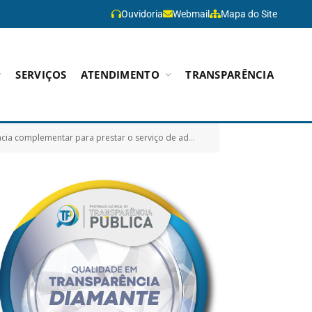
Ouvidoria
Webmail
Mapa do Site
SERVIÇOS
ATENDIMENTO
TRANSPARÊNCIA
 complementares a serem oferecidos aos servidores públicos tratados na Lei Municipal 1.078/2022)