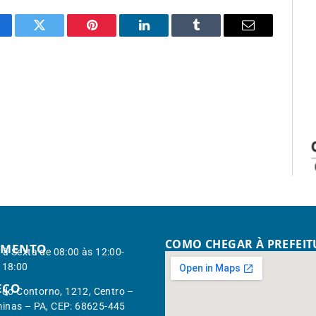
cebook
Twitter
Pinterest
LinkedIn
Tumblr
Email
COMO CHEGAR À PREFEI
IMENTO
à Sexta de 08:00 às 12:00-
 18:00
EÇO
. do Contorno, 1212, Centro –
inas – PA, CEP: 68625-445