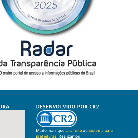
TURA
DESENVOLVIDO POR CR2
Muito mais que
criar site
ou
sistema para
prefeituras
! Realizamos