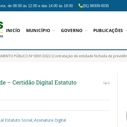
xta. de 08:00 às 12:00 e das 14:00 às 18:00
(91) 98309-0035
INICÍO
MUNICÍPIO
GOVERNO
PUBLICAÇÕES
BLICO Nº 0001/2022 (Contratação de entidade fechada de previdência complementar para prestar o serviço de administração de planos de benefícios previdenciários
de – Certidão Digital Estatuto
0
tal Estatuto Social_Assinatura Digital