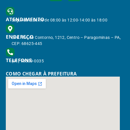
ATENDIMENTO
Segunda à Sexta de 08:00 às 12:00-14:00 às 18:00
ENDEREÇO
End.: Av. do Contorno, 1212, Centro – Paragominas – PA,
CEP: 68625-445
TELEFONE
(91) 98309-0035
COMO CHEGAR À PREFEITURA