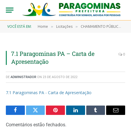
VOCÊ ESTÁ EM:
Home
Licitações
CHAMAMENTO PÚBLICO Nº 0001/2022 (Contratação de entidade fechada de previdência complementar para prestar o serviço de administração de planos de benefícios previdenciários complementares a serem oferecidos aos servidores públicos tratados na Lei Municipal 1.078/2022)
»
»
7.1 Paragominas PA – Carta de
0
Apresentação
DE
ADMINISTRADOR
ON
23 DE AGOSTO DE 2022
7.1 Paragominas PA - Carta de Apresentação
Facebook
Twitter
Pinterest
LinkedIn
Tumblr
Email
Comentários estão fechados.