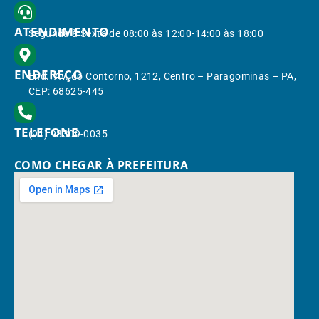
ATENDIMENTO
Segunda à Sexta de 08:00 às 12:00-14:00 às 18:00
ENDEREÇO
End.: Av. do Contorno, 1212, Centro – Paragominas – PA,
CEP: 68625-445
TELEFONE
(91) 98309-0035
COMO CHEGAR À PREFEITURA