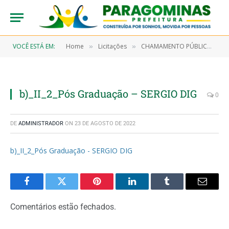
VOCÊ ESTÁ EM:
Home
Licitações
CHAMAMENTO PÚBLICO Nº 0001/2022 (Contratação de entidade fechada de previdência complementar para prestar o serviço de administração de planos de benefícios previdenciários complementares a serem oferecidos aos servidores públicos tratados na Lei Municipal 1.078/2022)
»
»
b)_II_2_Pós Graduação – SERGIO DIG
0
DE
ADMINISTRADOR
ON
23 DE AGOSTO DE 2022
b)_II_2_Pós Graduação - SERGIO DIG
Facebook
Twitter
Pinterest
LinkedIn
Tumblr
Email
Comentários estão fechados.