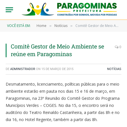
VOCÊ ESTÁ EM:
Home
Notícias
Comitê Gestor de Meio Ambiente se reúne em Paragominas
»
»
Comitê Gestor de Meio Ambiente se
0
reúne em Paragominas
DE
ADMINISTRADOR
ON
15 DE MARÇO DE 2015
NOTÍCIAS
Desmatamento, licenciamento, políticas públicas para o meio
ambiente estarão em pauta nos dias 15 e 16 de março, em
Paragominas, na 23ª Reunião do Comitê Gestor do Programa
Municípios Verdes – COGES. No dia 15, o encontro será no
auditório do Teatro Reinaldo Castanheira, a partir das 8h e no
dia 16, no Hotel Regente, também a partir das 8h.