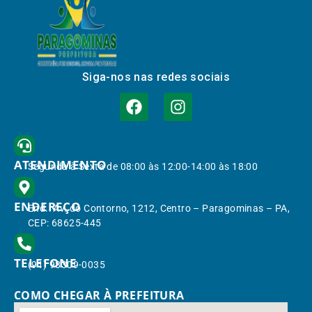
Siga-nos nas redes sociais
ATENDIMENTO
Segunda à Sexta de 08:00 às 12:00-14:00 às 18:00
ENDEREÇO
End.: Av. do Contorno, 1212, Centro – Paragominas – PA,
CEP: 68625-445
TELEFONE
(91) 98309-0035
COMO CHEGAR À PREFEITURA