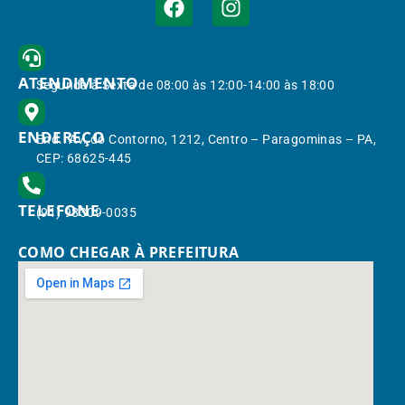
ATENDIMENTO
Segunda à Sexta de 08:00 às 12:00-14:00 às 18:00
ENDEREÇO
End.: Av. do Contorno, 1212, Centro – Paragominas – PA,
CEP: 68625-445
TELEFONE
(91) 98309-0035
COMO CHEGAR À PREFEITURA