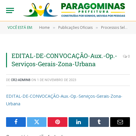
VOCÊ ESTÁ EM:
Home
Publicações Oficiais
Processos Seletivos
»
»
EDITAL-DE-CONVOCAÇÃO-Aux.-Op.-
0
Serviços-Gerais-Zona-Urbana
DE
CR2-ADMIN8
ON
1 DE NOVEMBRO DE 2023
EDITAL-DE-CONVOCAÇÃO-Aux.-Op.-Serviços-Gerais-Zona-
Urbana
Facebook
Twitter
Pinterest
LinkedIn
Tumblr
Email