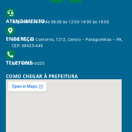
ATENDIMENTO
Segunda à Sexta de 08:00 às 12:00-14:00 às 18:00
ENDEREÇO
End.: Av. do Contorno, 1212, Centro – Paragominas – PA,
CEP: 68625-445
TELEFONE
(91) 98309-0035
COMO CHEGAR À PREFEITURA