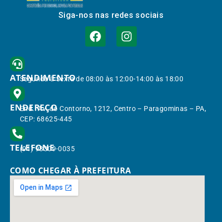
Siga-nos nas redes sociais
ATENDIMENTO
Segunda à Sexta de 08:00 às 12:00-14:00 às 18:00
ENDEREÇO
End.: Av. do Contorno, 1212, Centro – Paragominas – PA,
CEP: 68625-445
TELEFONE
(91) 98309-0035
COMO CHEGAR À PREFEITURA