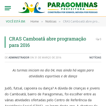
VOCÊ ESTÁ EM:
Home
Notícias
CRAS Camboatã abre programação para 2016
»
»
CRAS Camboatã abre programação
0
para 2016
DE
ADMINISTRADOR
ON
31 DE MARÇO DE 2016
NOTÍCIAS
As turmas iniciam no dia 04, mas ainda há vagas para
atividades esportivas e de dança
Judô, futsal, capoeira ou dança? A dúvida de crianças e jovens
do Camboatã, bairro de Paragominas, foi escolher entre as
várias atividades ofertadas pelo Centro de Referência da
Assistência Social (CRAS), ao longo deste ano. A abertura da