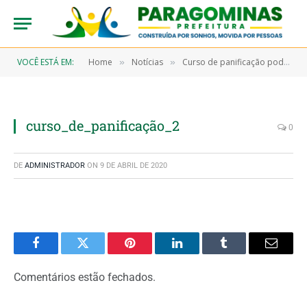
VOCÊ ESTÁ EM:
Home
Notícias
Curso de panificação pode ser a porta para um novo negócio
»
»
curso_de_panificação_2
0
DE
ADMINISTRADOR
ON
9 DE ABRIL DE 2020
Facebook
Twitter
Pinterest
LinkedIn
Tumblr
Email
Comentários estão fechados.