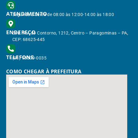
ATENDIMENTO
Segunda à Sexta de 08:00 às 12:00-14:00 às 18:00
ENDEREÇO
End.: Av. do Contorno, 1212, Centro – Paragominas – PA,
CEP: 68625-445
TELEFONE
(91) 98309-0035
COMO CHEGAR À PREFEITURA