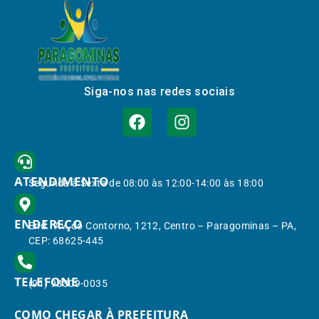
Siga-nos nas redes sociais
ATENDIMENTO
Segunda à Sexta de 08:00 às 12:00-14:00 às 18:00
ENDEREÇO
End.: Av. do Contorno, 1212, Centro – Paragominas – PA,
CEP: 68625-445
TELEFONE
(91) 98309-0035
COMO CHEGAR À PREFEITURA