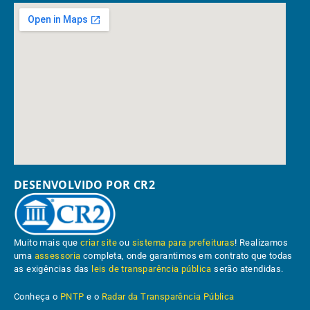
DESENVOLVIDO POR CR2
Muito mais que
criar site
ou
sistema para prefeituras
! Realizamos
uma
assessoria
completa, onde garantimos em contrato que todas
as exigências das
leis de transparência pública
serão atendidas.
Conheça o
PNTP
e o
Radar da Transparência Pública