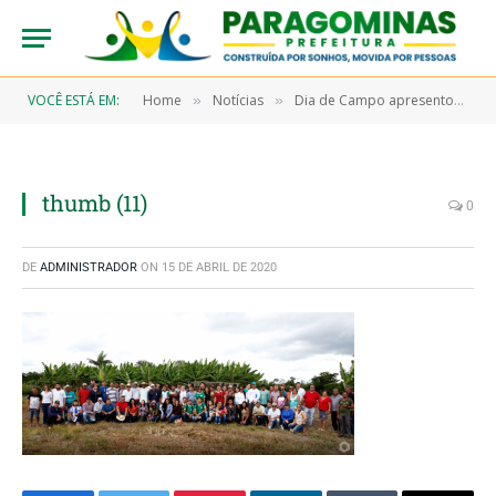
VOCÊ ESTÁ EM:
Home
Notícias
Dia de Campo apresentou a produção local cultivada pela agricultura familiar
»
»
thumb (11)
0
DE
ADMINISTRADOR
ON
15 DE ABRIL DE 2020