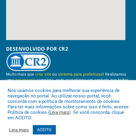
DESENVOLVIDO POR CR2
Muito mais que
criar site
ou
sistema para prefeituras
! Realizamos
uma
assessoria
completa, onde garantimos em contrato que todas
as exigências das
leis de transparência pública
serão atendidas.
Nós usamos cookies para melhorar sua experiência de
navegação no portal. Ao utilizar nosso portal, você
Conheça o
PNTP
e o
Radar da Transparência Pública
concorda com a política de monitoramento de cookies.
Para ter mais informações sobre como isso é feito, acesse
Política de cookies (
Leia mais
). Se você concorda, clique
em ACEITO.
Prefeitura Municipal de Paragominas.
Todos os direitos reservados a
Leia mais
ACEITO