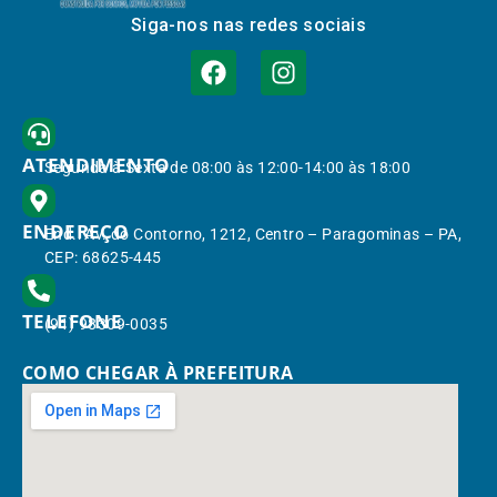
Siga-nos nas redes sociais
ATENDIMENTO
Segunda à Sexta de 08:00 às 12:00-14:00 às 18:00
ENDEREÇO
End.: Av. do Contorno, 1212, Centro – Paragominas – PA,
CEP: 68625-445
TELEFONE
(91) 98309-0035
COMO CHEGAR À PREFEITURA