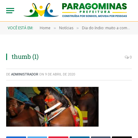
VOCÊ ESTÁ EM:
Home
Notícias
Dia do índio: muito a comemorar em Paragominas
»
»
thumb (1)
0
DE
ADMINISTRADOR
ON
9 DE ABRIL DE 2020