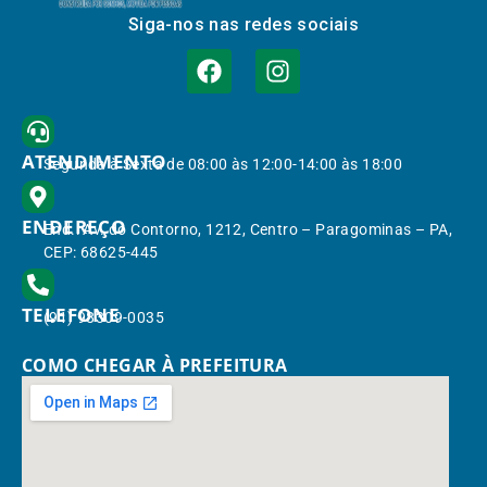
Siga-nos nas redes sociais
ATENDIMENTO
Segunda à Sexta de 08:00 às 12:00-14:00 às 18:00
ENDEREÇO
End.: Av. do Contorno, 1212, Centro – Paragominas – PA,
CEP: 68625-445
TELEFONE
(91) 98309-0035
COMO CHEGAR À PREFEITURA