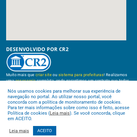
DESENVOLVIDO POR CR2
Muito mais que
criar site
ou
sistema para prefeituras
! Realizamos
uma
assessoria
completa, onde garantimos em contrato que todas
as exigências das
leis de transparência pública
serão atendidas.
Nós usamos cookies para melhorar sua experiência de
navegação no portal. Ao utilizar nosso portal, você
Conheça o
PNTP
e o
Radar da Transparência Pública
concorda com a política de monitoramento de cookies.
Para ter mais informações sobre como isso é feito, acesse
Política de cookies (
Leia mais
). Se você concorda, clique
em ACEITO.
Prefeitura Municipal de Paragominas.
Todos os direitos reservados a
Leia mais
ACEITO