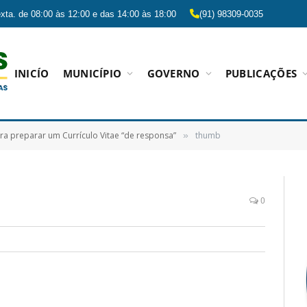
xta. de 08:00 às 12:00 e das 14:00 às 18:00
(91) 98309-0035
INICÍO
MUNICÍPIO
GOVERNO
PUBLICAÇÕES
ra preparar um Currículo Vitae “de responsa”
thumb
»
0