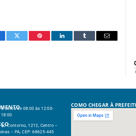
cebook
Twitter
Pinterest
LinkedIn
Tumblr
Email
COMO CHEGAR À PREFEI
IMENTO
à Sexta de 08:00 às 12:00-
 18:00
EÇO
. do Contorno, 1212, Centro –
inas – PA, CEP: 68625-445