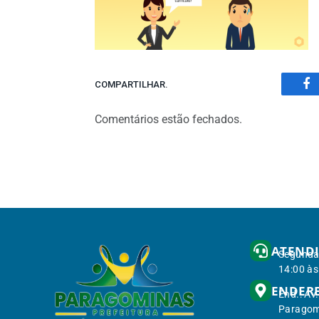
COMPARTILHAR.
Fa
Comentários estão fechados.
ATEND
Segunda 
14:00 às
ENDER
End.: Av
Paragom