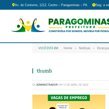
Av. do Contorno, 1212, Centro – Paragominas – PA
Seg. a se
VOCÊ ESTÁ EM:
Home
Notícias
Dicas pa
»
»
thumb
DE
ADMINISTRADOR
ON
13 DE ABRIL DE 2020