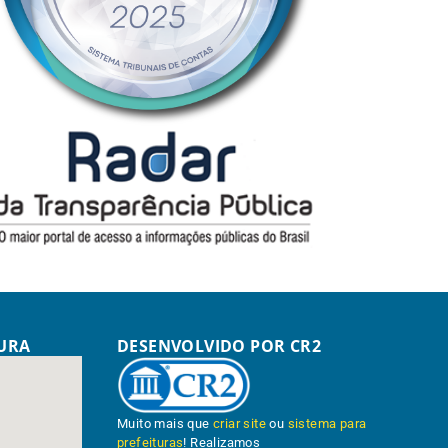
TURA
DESENVOLVIDO POR CR2
Muito mais que
criar site
ou
sistema para
prefeituras
! Realizamos