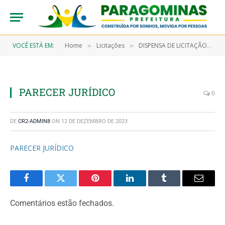
VOCÊ ESTÁ EM:
Home
Licitações
DISPENSA DE LICITAÇÃO N° 7/2022-00059 (AQUISIÇÃO DE GÊNEROS ALIMENTÍCIOS E GÁS ENGARRAFADO OBJETIVANDO ATENDER A SECRETARIA MUNICIPAL DE SAÚDE E SEUS PROGRAMAS, HOSPITAL MUNICIPAL E UNIDADE DE PRONTO ATENDIMENTO)
»
»
PARECER JURÍDICO
0
DE
CR2-ADMIN8
ON
12 DE DEZEMBRO DE 2023
PARECER JURÍDICO
Facebook
Twitter
Pinterest
LinkedIn
Tumblr
Email
Comentários estão fechados.