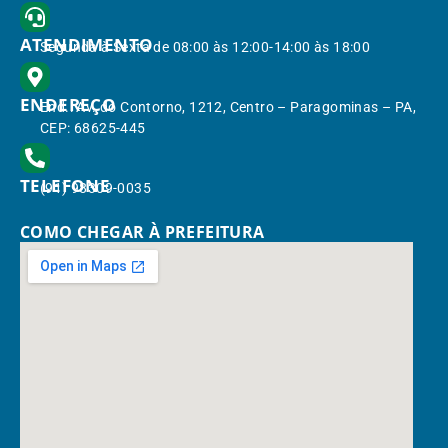
ATENDIMENTO
Segunda à Sexta de 08:00 às 12:00-14:00 às 18:00
ENDEREÇO
End.: Av. do Contorno, 1212, Centro – Paragominas – PA,
CEP: 68625-445
TELEFONE
(91) 98309-0035
COMO CHEGAR À PREFEITURA