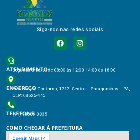
Siga-nos nas redes sociais
ATENDIMENTO
Segunda à Sexta de 08:00 às 12:00-14:00 às 18:00
ENDEREÇO
End.: Av. do Contorno, 1212, Centro – Paragominas – PA,
CEP: 68625-445
TELEFONE
(91) 98309-0035
COMO CHEGAR À PREFEITURA