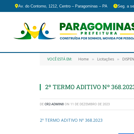
Av. do Contorno, 1212, Centro – Paragominas – PA
Seg. a se
VOCÊ ESTÁ EM:
Home
Licitações
DISPENSA DE LI
»
»
2º TERMO ADITIVO Nº 368.202
DE
CR2-ADMIN8
ON
11 DE DEZEMBRO DE 2023
2º TERMO ADITIVO Nº 368.2023