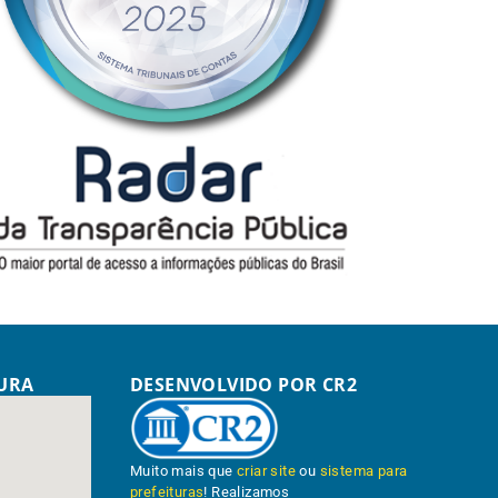
TURA
DESENVOLVIDO POR CR2
Muito mais que
criar site
ou
sistema para
prefeituras
! Realizamos