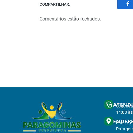
COMPARTILHAR.
Fa
Comentários estão fechados.
ATEND
Segunda 
14:00 às
ENDER
End.: Av
Paragom