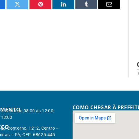
cebook
Twitter
Pinterest
LinkedIn
Tumblr
Email
COMO CHEGAR À PREFEI
IMENTO
à Sexta de 08:00 às 12:00-
 18:00
EÇO
. do Contorno, 1212, Centro –
inas – PA, CEP: 68625-445