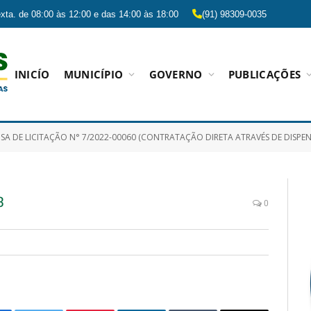
xta. de 08:00 às 12:00 e das 14:00 às 18:00
(91) 98309-0035
INICÍO
MUNICÍPIO
GOVERNO
PUBLICAÇÕES
CITAÇÃO N° 7/2022-00060 (CONTRATAÇÃO DIRETA ATRAVÉS DE DISPENSA DE LICITAÇÃO DE SERVIÇOS REMANESCENTES DO PROCESSO LICITATÓRIO PREGÃO PRESENCIAL N° 9/2017-00019 REFE
3
0