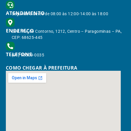
ATENDIMENTO
Segunda à Sexta de 08:00 às 12:00-14:00 às 18:00
ENDEREÇO
End.: Av. do Contorno, 1212, Centro – Paragominas – PA,
CEP: 68625-445
TELEFONE
(91) 98309-0035
COMO CHEGAR À PREFEITURA