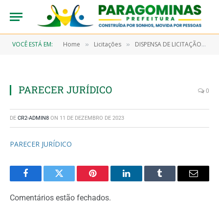
VOCÊ ESTÁ EM:
Home
Licitações
DISPENSA DE LICITAÇÃO N° 7/2022-00060 (CONTRATAÇÃO DIRETA ATRAVÉS DE DISPENSA DE LICITAÇÃO DE SERVIÇOS REMANESCENTES DO PROCESSO LICITATÓRIO PREGÃO PRESENCIAL N° 9/2017-00019 REFERENTE AO TRANSPORTE ESCOLAR PARA ALUNOS RESIDENTES NAS ZONAS URBANA E RURAL DO MUNICÍPIO DE PARAGOMINAS)
»
»
PARECER JURÍDICO
0
DE
CR2-ADMIN8
ON
11 DE DEZEMBRO DE 2023
PARECER JURÍDICO
Facebook
Twitter
Pinterest
LinkedIn
Tumblr
Email
Comentários estão fechados.