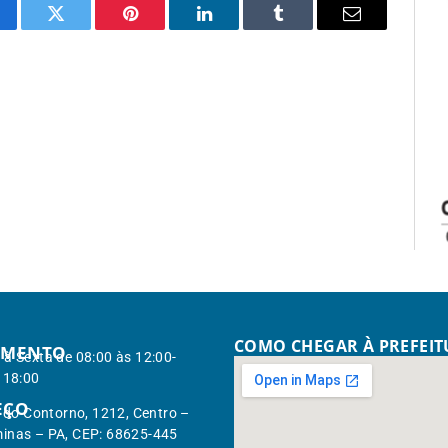
cebook
Twitter
Pinterest
LinkedIn
Tumblr
Email
COMO CHEGAR À PREFEI
IMENTO
à Sexta de 08:00 às 12:00-
 18:00
EÇO
. do Contorno, 1212, Centro –
inas – PA, CEP: 68625-445