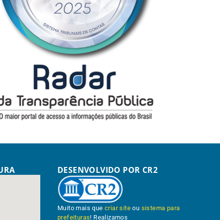
TURA
DESENVOLVIDO POR CR2
Muito mais que
criar site
ou
sistema para
prefeituras
! Realizamos