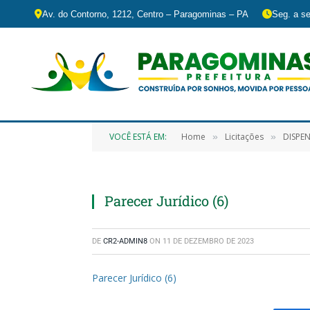
Av. do Contorno, 1212, Centro – Paragominas – PA
Seg. a se
VOCÊ ESTÁ EM:
Home
Licitações
DISPENSA DE LI
»
»
Parecer Jurídico (6)
DE
CR2-ADMIN8
ON
11 DE DEZEMBRO DE 2023
Parecer Jurídico (6)