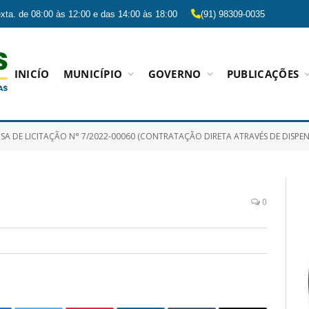
xta. de 08:00 às 12:00 e das 14:00 às 18:00
(91) 98309-0035
INICÍO
MUNICÍPIO
GOVERNO
PUBLICAÇÕES
CITAÇÃO N° 7/2022-00060 (CONTRATAÇÃO DIRETA ATRAVÉS DE DISPENSA DE LICITAÇÃO DE SERVIÇOS REMANESCENTES DO PROCESSO LICITATÓRIO PREGÃO PRESENCIAL N° 9/2017-00019 REFE
0