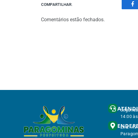
COMPARTILHAR.
Fa
Comentários estão fechados.
ATEND
Segunda 
14:00 às
ENDER
End.: Av
Paragom