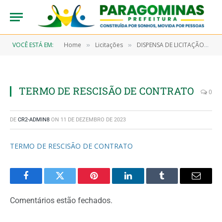
VOCÊ ESTÁ EM:
Home
Licitações
DISPENSA DE LICITAÇÃO N° 7/2022-00060 (CONTRATAÇÃO DIRETA ATRAVÉS DE DISPENSA DE LICITAÇÃO DE SERVIÇOS REMANESCENTES DO PROCESSO LICITATÓRIO PREGÃO PRESENCIAL N° 9/2017-00019 REFERENTE AO TRANSPORTE ESCOLAR PARA ALUNOS RESIDENTES NAS ZONAS URBANA E RURAL DO MUNICÍPIO DE PARAGOMINAS)
»
»
TERMO DE RESCISÃO DE CONTRATO
0
DE
CR2-ADMIN8
ON
11 DE DEZEMBRO DE 2023
TERMO DE RESCISÃO DE CONTRATO
Facebook
Twitter
Pinterest
LinkedIn
Tumblr
Email
Comentários estão fechados.