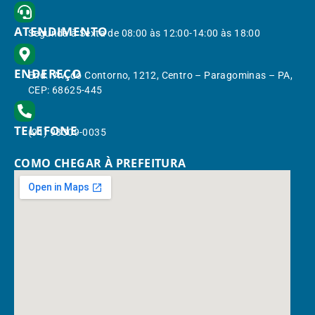
ATENDIMENTO
Segunda à Sexta de 08:00 às 12:00-14:00 às 18:00
ENDEREÇO
End.: Av. do Contorno, 1212, Centro – Paragominas – PA,
CEP: 68625-445
TELEFONE
(91) 98309-0035
COMO CHEGAR À PREFEITURA