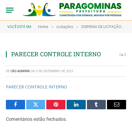
VOCÊ ESTÁ EM:
Home
Licitações
DISPENSA DE LICITAÇÃO N° 7/2023-00024 (CONTRATAÇÕES DE SERVIÇOS ARTÍSTICOS DE APRESENTAÇÃO CULTURAL COM QUADRILHA JUNINA DE RECONHECIMENTO PERANTE A OPNIÃO PÚBLICA MUNICIPAL, PARA ATENDER A PROGRAMAÇÃO CULTURAL DO ARRAIAL MUNICIPAL DE PARAGOMINAS – 2023, COM O TEMA “A CELEBRAÇÃO DA COLHEITA DO MILHARAL)
»
»
PARECER CONTROLE INTERNO
0
DE
CR2-ADMIN8
ON
5 DE DEZEMBRO DE 2023
PARECER CONTROLE INTERNO
Facebook
Twitter
Pinterest
LinkedIn
Tumblr
Email
Comentários estão fechados.