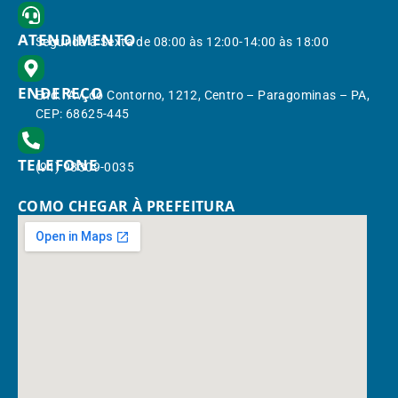
ATENDIMENTO
Segunda à Sexta de 08:00 às 12:00-14:00 às 18:00
ENDEREÇO
End.: Av. do Contorno, 1212, Centro – Paragominas – PA,
CEP: 68625-445
TELEFONE
(91) 98309-0035
COMO CHEGAR À PREFEITURA