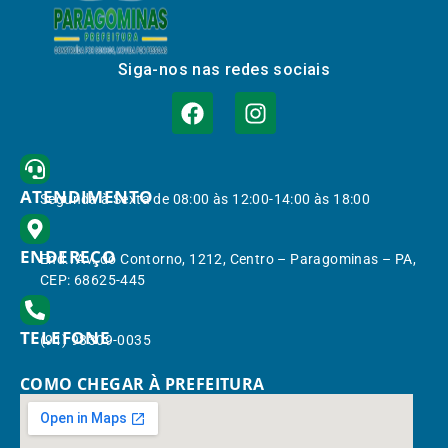
Siga-nos nas redes sociais
ATENDIMENTO
Segunda à Sexta de 08:00 às 12:00-14:00 às 18:00
ENDEREÇO
End.: Av. do Contorno, 1212, Centro – Paragominas – PA,
CEP: 68625-445
TELEFONE
(91) 98309-0035
COMO CHEGAR À PREFEITURA