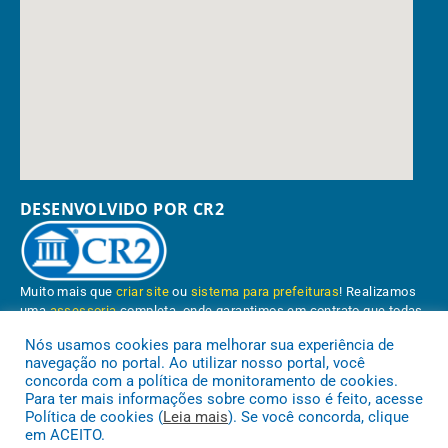
DESENVOLVIDO POR CR2
Muito mais que
criar site
ou
sistema para prefeituras
! Realizamos
uma
assessoria
completa, onde garantimos em contrato que todas
as exigências das
leis de transparência pública
serão atendidas.
Nós usamos cookies para melhorar sua experiência de
navegação no portal. Ao utilizar nosso portal, você
Conheça o
PNTP
e o
Radar da Transparência Pública
concorda com a política de monitoramento de cookies.
Para ter mais informações sobre como isso é feito, acesse
Política de cookies (
Leia mais
). Se você concorda, clique
em ACEITO.