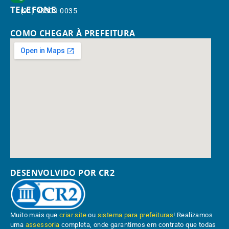
TELEFONE
(91) 98309-0035
COMO CHEGAR À PREFEITURA
DESENVOLVIDO POR CR2
Muito mais que
criar site
ou
sistema para prefeituras
! Realizamos
uma
assessoria
completa, onde garantimos em contrato que todas