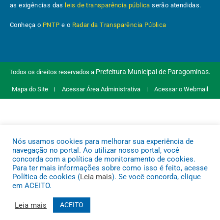
as exigências das
leis de transparência pública
serão atendidas.
Conheça o
PNTP
e o
Radar da Transparência Pública
Prefeitura Municipal de Paragominas.
Todos os direitos reservados a
Mapa do Site
Acessar Área Administrativa
Acessar o Webmail
Nós usamos cookies para melhorar sua experiência de
navegação no portal. Ao utilizar nosso portal, você
concorda com a política de monitoramento de cookies.
Para ter mais informações sobre como isso é feito, acesse
Política de cookies (
Leia mais
). Se você concorda, clique
em ACEITO.
Leia mais
ACEITO