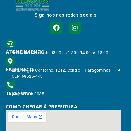
Siga-nos nas redes sociais
ATENDIMENTO
Segunda à Sexta de 08:00 às 12:00-14:00 às 18:00
ENDEREÇO
End.: Av. do Contorno, 1212, Centro – Paragominas – PA,
CEP: 68625-445
TELEFONE
(91) 98309-0035
COMO CHEGAR À PREFEITURA