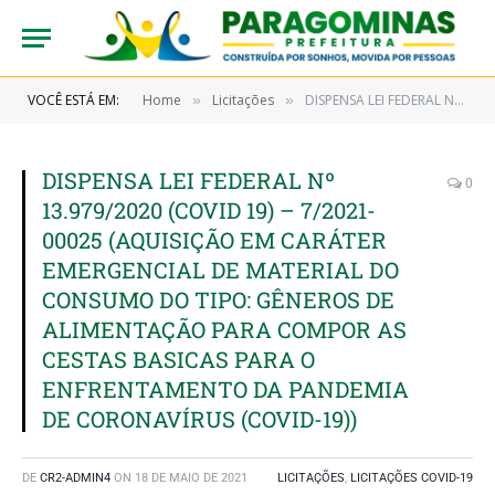
VOCÊ ESTÁ EM:
Home
Licitações
DISPENSA LEI FEDERAL Nº 13.979/2020 (COVID 19) – 7/2021-00025 (AQUISIÇÃO EM CARÁTER EMERGENCIAL DE MATERIAL DO CONSUMO DO TIPO: GÊNEROS DE ALIMENTAÇÃO PARA COMPOR AS CESTAS BASICAS PARA O ENFRENTAMENTO DA PANDEMIA DE CORONAVÍRUS (COVID-19))
»
»
DISPENSA LEI FEDERAL Nº
0
13.979/2020 (COVID 19) – 7/2021-
00025 (AQUISIÇÃO EM CARÁTER
EMERGENCIAL DE MATERIAL DO
CONSUMO DO TIPO: GÊNEROS DE
ALIMENTAÇÃO PARA COMPOR AS
CESTAS BASICAS PARA O
ENFRENTAMENTO DA PANDEMIA
DE CORONAVÍRUS (COVID-19))
DE
CR2-ADMIN4
ON
18 DE MAIO DE 2021
LICITAÇÕES
,
LICITAÇÕES COVID-19