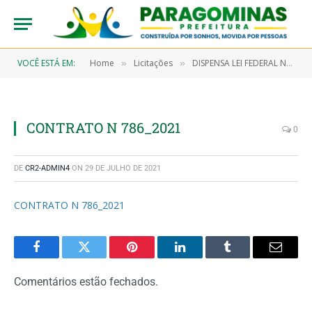
VOCÊ ESTÁ EM:
Home
Licitações
DISPENSA LEI FEDERAL Nº 13.979/2020 (COVID 19) – 7/2021-00025 (AQUISIÇÃO EM CARÁTER EMERGENCIAL DE MATERIAL DO CONSUMO DO TIPO: GÊNEROS DE ALIMENTAÇÃO PARA COMPOR AS CESTAS BASICAS PARA O ENFRENTAMENTO DA PANDEMIA DE CORONAVÍRUS (COVID-19))
»
»
CONTRATO N 786_2021
0
DE
CR2-ADMIN4
ON
29 DE JULHO DE 2021
CONTRATO N 786_2021
Facebook
Twitter
Pinterest
LinkedIn
Tumblr
Email
Comentários estão fechados.