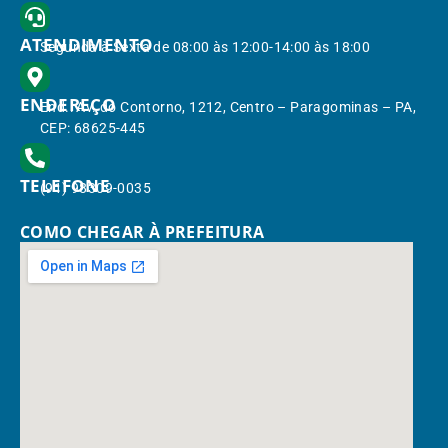
ATENDIMENTO
Segunda à Sexta de 08:00 às 12:00-14:00 às 18:00
ENDEREÇO
End.: Av. do Contorno, 1212, Centro – Paragominas – PA,
CEP: 68625-445
TELEFONE
(91) 98309-0035
COMO CHEGAR À PREFEITURA