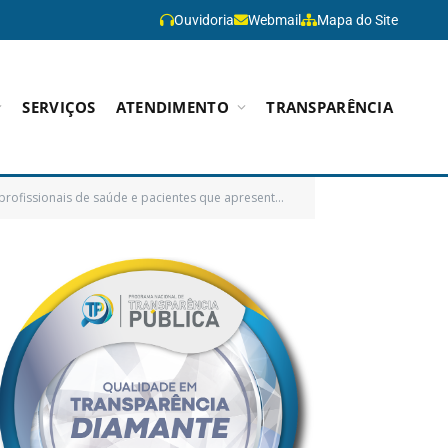
Ouvidoria
Webmail
Mapa do Site
SERVIÇOS
ATENDIMENTO
TRANSPARÊNCIA
rem sintomas com quadro clínico sugestivo ao COVID-19 e população em geral)