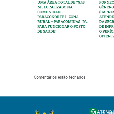
UMA ÁREA TOTAL DE 75,43
FORNEC
M², LOCALIZADO NA
GÊNERO
COMUNIDADE
(CARNES
PARAGONORTE I -ZONA
ATENDE
RURAL – PARAGOMINAS -PA,
DA SEC
PARA FUNCIONAR O POSTO
DE INF
DE SAÚDE)
O PERÍO
OITENTA
Comentários estão fechados.
ATEND
Segunda 