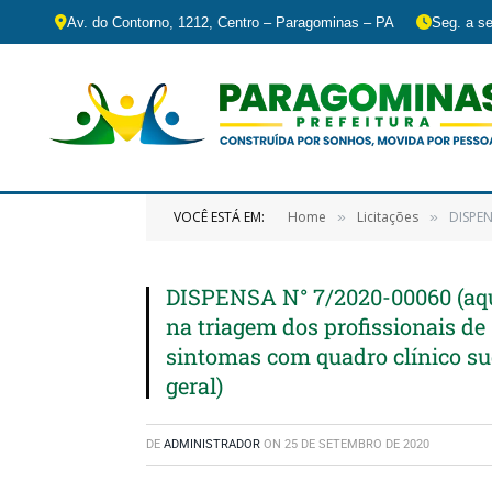
Av. do Contorno, 1212, Centro – Paragominas – PA
Seg. a se
VOCÊ ESTÁ EM:
Home
Licitações
DISPENSA N
»
»
DISPENSA N° 7/2020-00060 (aqui
na triagem dos profissionais de
sintomas com quadro clínico su
geral)
DE
ADMINISTRADOR
ON
25 DE SETEMBRO DE 2020