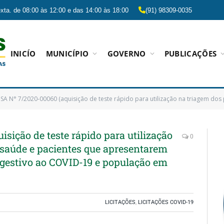
xta. de 08:00 às 12:00 e das 14:00 às 18:00
(91) 98309-0035
INICÍO
MUNICÍPIO
GOVERNO
PUBLICAÇÕES
° 7/2020-00060 (aquisição de teste rápido para utilização na triagem dos profissionais de saúde e pacientes que apresenta
sição de teste rápido para utilização
0
 saúde e pacientes que apresentarem
gestivo ao COVID-19 e população em
LICITAÇÕES
,
LICITAÇÕES COVID-19