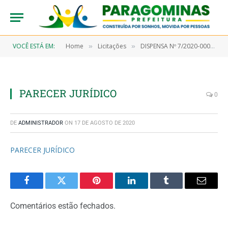
VOCÊ ESTÁ EM:
Home
Licitações
DISPENSA Nº 7/2020-00015 (PRESTAÇÃO DE SERVIÇOS DE DESOBSTRUÇÃO E LIMPEZA DOS LOGRADOUROS PÚBLICOS E CANAIS, BEM COMO RECOLHIMENTO E DESTINAÇÃO FINAL DE ENTULHOS)
»
»
PARECER JURÍDICO
0
DE
ADMINISTRADOR
ON
17 DE AGOSTO DE 2020
PARECER JURÍDICO
Facebook
Twitter
Pinterest
LinkedIn
Tumblr
Email
Comentários estão fechados.