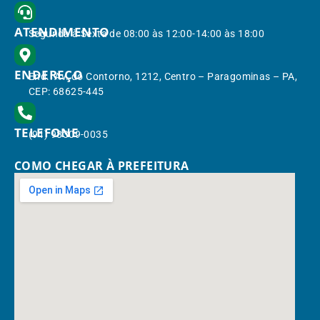
ATENDIMENTO
Segunda à Sexta de 08:00 às 12:00-14:00 às 18:00
ENDEREÇO
End.: Av. do Contorno, 1212, Centro – Paragominas – PA,
CEP: 68625-445
TELEFONE
(91) 98309-0035
COMO CHEGAR À PREFEITURA