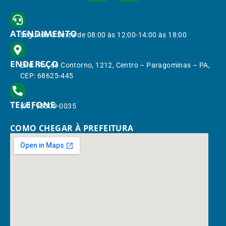
ATENDIMENTO
Segunda à Sexta de 08:00 às 12:00-14:00 às 18:00
ENDEREÇO
End.: Av. do Contorno, 1212, Centro – Paragominas – PA,
CEP: 68625-445
TELEFONE
(91) 98309-0035
COMO CHEGAR À PREFEITURA