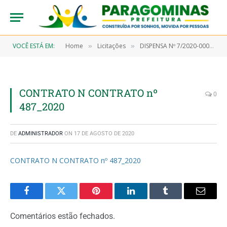
VOCÊ ESTÁ EM:
Home
Licitações
DISPENSA Nº 7/2020-00016 (AQUISIÇÃO EM CARÁTER EMERGENCIAL DE MATERIAL DE CONSUMO TIPO: GÊNEROS DE ALIMENTAÇÃO, MATERIAIS DE LIMPEZA E PRODUTOS DE HIGIENIZAÇÃO)
»
»
CONTRATO N CONTRATO nº
0
487_2020
DE
ADMINISTRADOR
ON
17 DE AGOSTO DE 2020
CONTRATO N CONTRATO nº 487_2020
Facebook
Twitter
Pinterest
LinkedIn
Tumblr
Email
Comentários estão fechados.