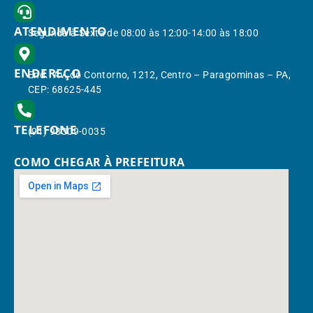
ATENDIMENTO
Segunda à Sexta de 08:00 às 12:00-14:00 às 18:00
ENDEREÇO
End.: Av. do Contorno, 1212, Centro – Paragominas – PA,
CEP: 68625-445
TELEFONE
(91) 98309-0035
COMO CHEGAR À PREFEITURA