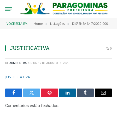
VOCÊ ESTÁ EM:
Home
Licitações
DISPENSA Nº 7/2020-00016 (AQUISIÇÃO EM CARÁTER EMERGENCIAL DE MATERIAL DE CONSUMO TIPO: GÊNEROS DE ALIMENTAÇÃO, MATERIAIS DE LIMPEZA E PRODUTOS DE HIGIENIZAÇÃO)
»
»
JUSTIFICATIVA
0
DE
ADMINISTRADOR
ON
17 DE AGOSTO DE 2020
JUSTIFICATIVA
Facebook
Twitter
Pinterest
LinkedIn
Tumblr
Email
Comentários estão fechados.