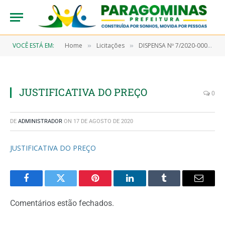
VOCÊ ESTÁ EM:
Home
Licitações
DISPENSA Nº 7/2020-00016 (AQUISIÇÃO EM CARÁTER EMERGENCIAL DE MATERIAL DE CONSUMO TIPO: GÊNEROS DE ALIMENTAÇÃO, MATERIAIS DE LIMPEZA E PRODUTOS DE HIGIENIZAÇÃO)
»
»
JUSTIFICATIVA DO PREÇO
0
DE
ADMINISTRADOR
ON
17 DE AGOSTO DE 2020
JUSTIFICATIVA DO PREÇO
Facebook
Twitter
Pinterest
LinkedIn
Tumblr
Email
Comentários estão fechados.