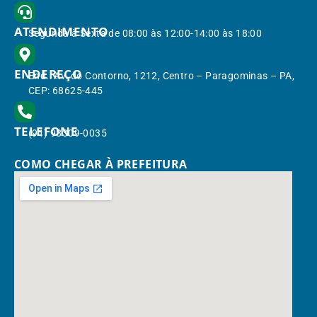
ATENDIMENTO
Segunda à Sexta de 08:00 às 12:00-14:00 às 18:00
ENDEREÇO
End.: Av. do Contorno, 1212, Centro – Paragominas – PA,
CEP: 68625-445
TELEFONE
(91) 98309-0035
COMO CHEGAR À PREFEITURA