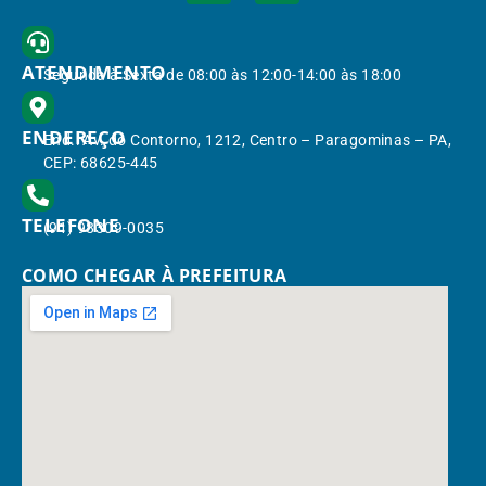
ATENDIMENTO
Segunda à Sexta de 08:00 às 12:00-14:00 às 18:00
ENDEREÇO
End.: Av. do Contorno, 1212, Centro – Paragominas – PA,
CEP: 68625-445
TELEFONE
(91) 98309-0035
COMO CHEGAR À PREFEITURA