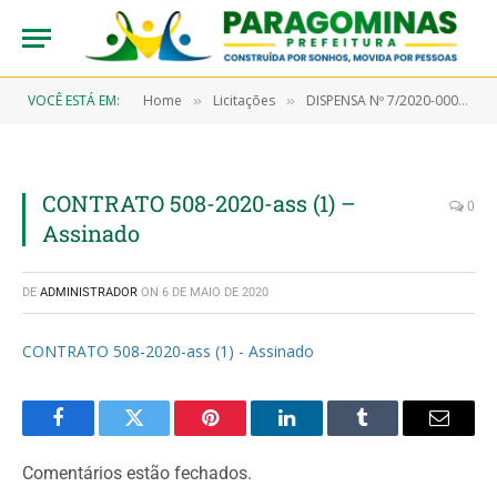
VOCÊ ESTÁ EM:
Home
Licitações
DISPENSA Nº 7/2020-00018 (Aquisição de materiais hospitalar, objetivando atender a Secretaria Municipal de Saúde e seus Programas)
»
»
CONTRATO 508-2020-ass (1) –
0
Assinado
DE
ADMINISTRADOR
ON
6 DE MAIO DE 2020
CONTRATO 508-2020-ass (1) - Assinado
Facebook
Twitter
Pinterest
LinkedIn
Tumblr
Email
Comentários estão fechados.