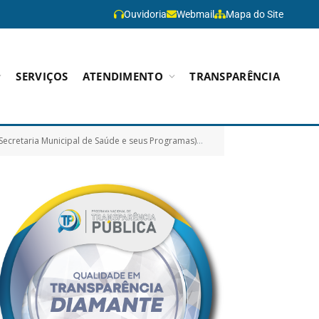
Ouvidoria
Webmail
Mapa do Site
SERVIÇOS
ATENDIMENTO
TRANSPARÊNCIA
 Secretaria Municipal de Saúde e seus Programas)
Parecer Interno DISPENS
»