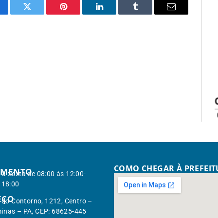
cebook
Twitter
Pinterest
LinkedIn
Tumblr
Email
COMO CHEGAR À PREFEI
IMENTO
à Sexta de 08:00 às 12:00-
 18:00
EÇO
. do Contorno, 1212, Centro –
inas – PA, CEP: 68625-445