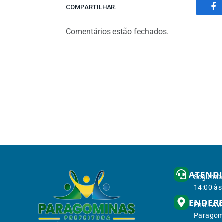
COMPARTILHAR.
Fa
Comentários estão fechados.
ATEND
Segunda 
14:00 às
ENDER
End.: Av
Paragom