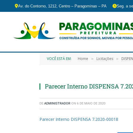
Av. do Contorno, 1212, Centro – Paragominas – PA
Seg. a se
VOCÊ ESTÁ EM:
Home
Licitações
DISPEN
»
»
Parecer Interno DISPENSA 7.20
DE
ADMINISTRADOR
ON
6 DE MAIO DE 2020
Parecer Interno DISPENSA 7.2020-00018