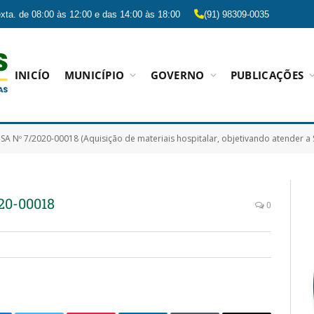
xta. de 08:00 às 12:00 e das 14:00 às 18:00
(91) 98309-0035
INICÍO
MUNICÍPIO
GOVERNO
PUBLICAÇÕES
SA Nº 7/2020-00018 (Aquisição de materiais hospitalar, objetivando atender a
20-00018
0