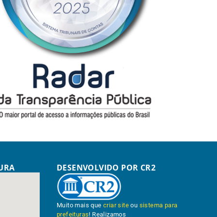
TURA
DESENVOLVIDO POR CR2
Muito mais que
criar site
ou
sistema para
prefeituras
! Realizamos