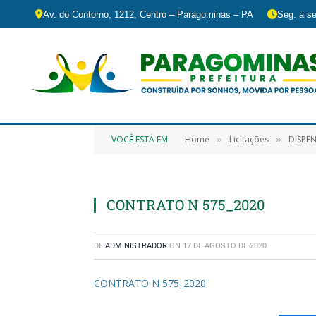
Av. do Contorno, 1212, Centro – Paragominas – PA
Seg. a se
VOCÊ ESTÁ EM:
Home
Licitações
DISPENS
»
»
CONTRATO N 575_2020
DE
ADMINISTRADOR
ON
17 DE AGOSTO DE 2020
CONTRATO N 575_2020