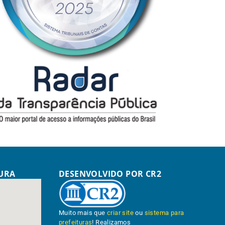
TURA
DESENVOLVIDO POR CR2
Muito mais que
criar site
ou
sistema para
prefeituras
! Realizamos