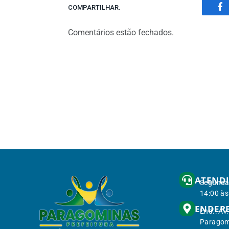
COMPARTILHAR.
Fa
Comentários estão fechados.
ATEND
Segunda 
14:00 às
ENDER
End.: Av
Paragom