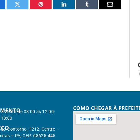
cebook
Twitter
Pinterest
LinkedIn
Tumblr
Email
COMO CHEGAR À PREFEI
IMENTO
à Sexta de 08:00 às 12:00-
 18:00
EÇO
. do Contorno, 1212, Centro –
inas – PA, CEP: 68625-445