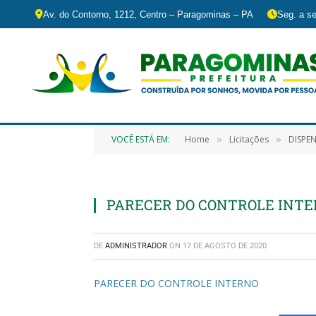
Av. do Contorno, 1212, Centro – Paragominas – PA
Seg. a se
VOCÊ ESTÁ EM:
Home
Licitações
DISPENS
»
»
PARECER DO CONTROLE INT
DE
ADMINISTRADOR
ON
17 DE AGOSTO DE 2020
PARECER DO CONTROLE INTERNO