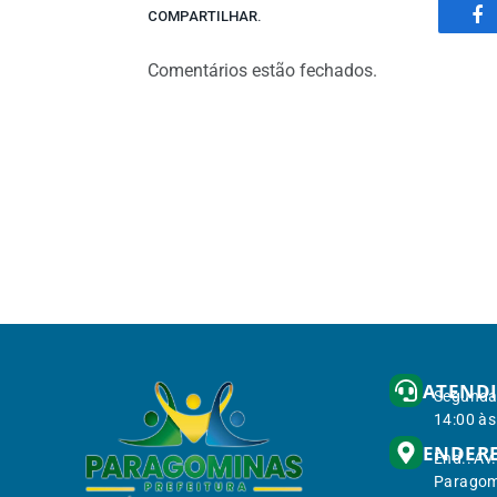
COMPARTILHAR.
Fa
Comentários estão fechados.
ATEND
Segunda 
14:00 às
ENDER
End.: Av
Paragom