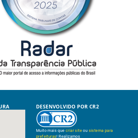
TURA
DESENVOLVIDO POR CR2
Muito mais que
criar site
ou
sistema para
prefeituras
! Realizamos