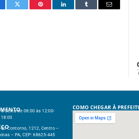
cebook
Twitter
Pinterest
LinkedIn
Tumblr
Email
COMO CHEGAR À PREFEI
IMENTO
à Sexta de 08:00 às 12:00-
 18:00
EÇO
. do Contorno, 1212, Centro –
inas – PA, CEP: 68625-445