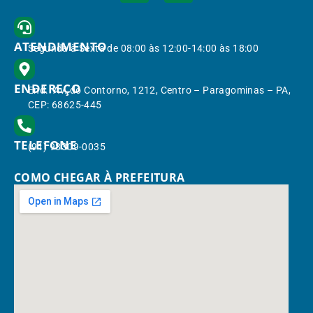
ATENDIMENTO
Segunda à Sexta de 08:00 às 12:00-14:00 às 18:00
ENDEREÇO
End.: Av. do Contorno, 1212, Centro – Paragominas – PA,
CEP: 68625-445
TELEFONE
(91) 98309-0035
COMO CHEGAR À PREFEITURA