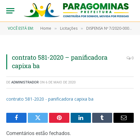
VOCÊ ESTÁ EM:
Home
Licitações
DISPENSA Nº 7/2020-00023 (Aquisição de gêneros alimentícios, objetivando atender a Secretaria Municipal de Saúde e seus Programas)
»
»
contrato 581-2020 – panificadora
0
capixa ba
DE
ADMINISTRADOR
ON
6 DE MAIO DE 2020
contrato 581-2020 - panificadora capixa ba
Facebook
Twitter
Pinterest
LinkedIn
Tumblr
Email
Comentários estão fechados.