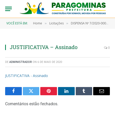
VOCÊ ESTÁ EM:
Home
Licitações
DISPENSA Nº 7/2020-00023 (Aquisição de gêneros alimentícios, objetivando atender a Secretaria Municipal de Saúde e seus Programas)
»
»
JUSTIFICATIVA – Assinado
0
DE
ADMINISTRADOR
ON
6 DE MAIO DE 2020
JUSTIFICATIVA - Assinado
Facebook
Twitter
Pinterest
LinkedIn
Tumblr
Email
Comentários estão fechados.