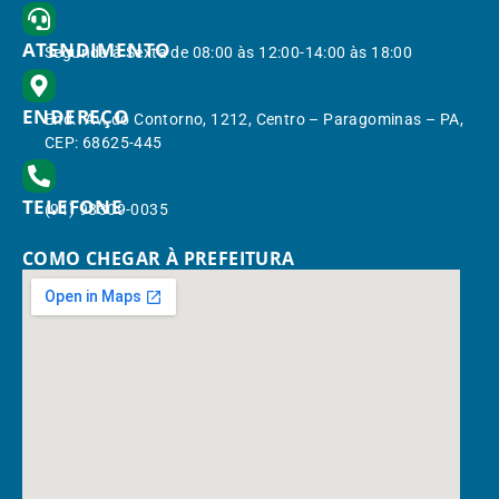
ATENDIMENTO
Segunda à Sexta de 08:00 às 12:00-14:00 às 18:00
ENDEREÇO
End.: Av. do Contorno, 1212, Centro – Paragominas – PA,
CEP: 68625-445
TELEFONE
(91) 98309-0035
COMO CHEGAR À PREFEITURA