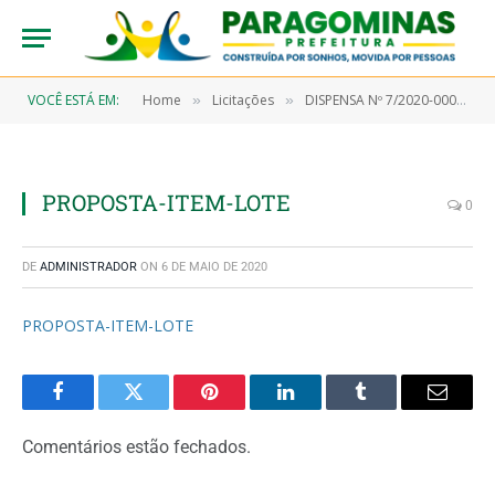
VOCÊ ESTÁ EM:
Home
Licitações
DISPENSA Nº 7/2020-00023 (Aquisição de gêneros alimentícios, objetivando atender a Secretaria Municipal de Saúde e seus Programas)
»
»
PROPOSTA-ITEM-LOTE
0
DE
ADMINISTRADOR
ON
6 DE MAIO DE 2020
PROPOSTA-ITEM-LOTE
Facebook
Twitter
Pinterest
LinkedIn
Tumblr
Email
Comentários estão fechados.