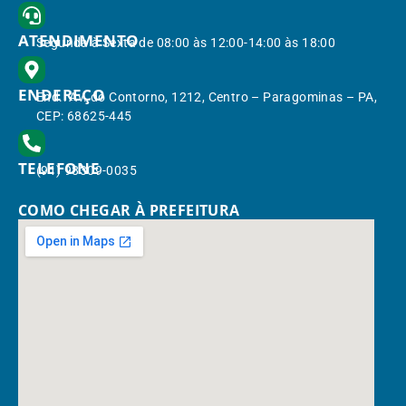
ATENDIMENTO
Segunda à Sexta de 08:00 às 12:00-14:00 às 18:00
ENDEREÇO
End.: Av. do Contorno, 1212, Centro – Paragominas – PA,
CEP: 68625-445
TELEFONE
(91) 98309-0035
COMO CHEGAR À PREFEITURA