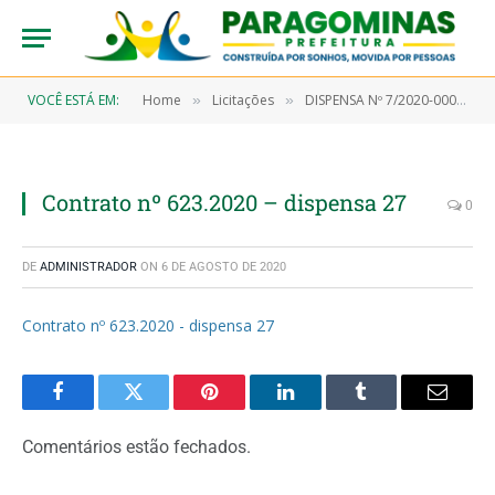
VOCÊ ESTÁ EM:
Home
Licitações
DISPENSA Nº 7/2020-00027 (Aquisição de teste rápido para serem utilizados na triagem dos pacientes que apresentarem sintomas com quadro clínico sugestivo ao Covid-19)
»
»
Contrato nº 623.2020 – dispensa 27
0
DE
ADMINISTRADOR
ON
6 DE AGOSTO DE 2020
Contrato nº 623.2020 - dispensa 27
Facebook
Twitter
Pinterest
LinkedIn
Tumblr
Email
Comentários estão fechados.