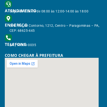
ATENDIMENTO
Segunda à Sexta de 08:00 às 12:00-14:00 às 18:00
ENDEREÇO
End.: Av. do Contorno, 1212, Centro – Paragominas – PA,
CEP: 68625-445
TELEFONE
(91) 98309-0035
COMO CHEGAR À PREFEITURA