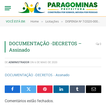
VOCÊ ESTÁ EM:
Home
Licitações
DISPENSA Nº 7/2020-00027 (Aquisição de teste rápido para serem utilizados na triagem dos pacientes que apresentarem sintomas com quadro clínico sugestivo ao Covid-19)
»
»
DOCUMENTAÇÃO -DECRETOS –
0
Assinado
DE
ADMINISTRADOR
ON
6 DE MAIO DE 2020
DOCUMENTAÇÃO -DECRETOS - Assinado
Facebook
Twitter
Pinterest
LinkedIn
Tumblr
Email
Comentários estão fechados.