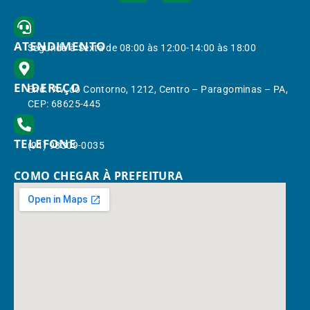
ATENDIMENTO
Segunda à Sexta de 08:00 às 12:00-14:00 às 18:00
ENDEREÇO
End.: Av. do Contorno, 1212, Centro – Paragominas – PA,
CEP: 68625-445
TELEFONE
(91) 98309-0035
COMO CHEGAR À PREFEITURA