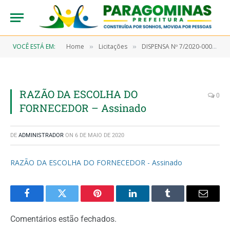
VOCÊ ESTÁ EM:
Home
Licitações
DISPENSA Nº 7/2020-00027 (Aquisição de teste rápido para serem utilizados na triagem dos pacientes que apresentarem sintomas com quadro clínico sugestivo ao Covid-19)
»
»
RAZÃO DA ESCOLHA DO
0
FORNECEDOR – Assinado
DE
ADMINISTRADOR
ON
6 DE MAIO DE 2020
RAZÃO DA ESCOLHA DO FORNECEDOR - Assinado
Facebook
Twitter
Pinterest
LinkedIn
Tumblr
Email
Comentários estão fechados.