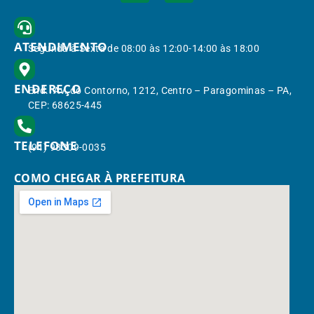
ATENDIMENTO
Segunda à Sexta de 08:00 às 12:00-14:00 às 18:00
ENDEREÇO
End.: Av. do Contorno, 1212, Centro – Paragominas – PA,
CEP: 68625-445
TELEFONE
(91) 98309-0035
COMO CHEGAR À PREFEITURA