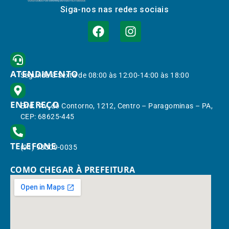
Siga-nos nas redes sociais
ATENDIMENTO
Segunda à Sexta de 08:00 às 12:00-14:00 às 18:00
ENDEREÇO
End.: Av. do Contorno, 1212, Centro – Paragominas – PA,
CEP: 68625-445
TELEFONE
(91) 98309-0035
COMO CHEGAR À PREFEITURA