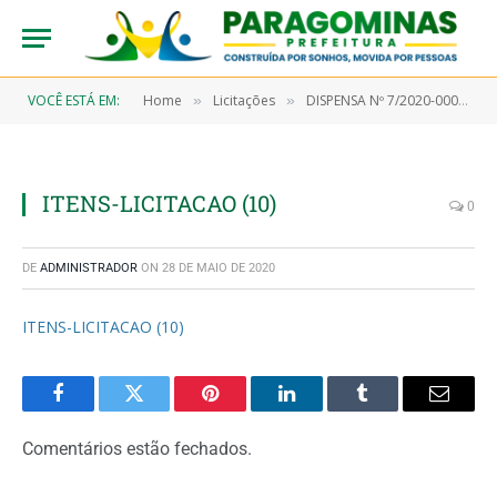
VOCÊ ESTÁ EM:
Home
Licitações
DISPENSA Nº 7/2020-00035 (Aquisição de material farmacológico)
»
»
ITENS-LICITACAO (10)
0
DE
ADMINISTRADOR
ON
28 DE MAIO DE 2020
ITENS-LICITACAO (10)
Facebook
Twitter
Pinterest
LinkedIn
Tumblr
Email
Comentários estão fechados.