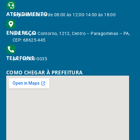
ATENDIMENTO
Segunda à Sexta de 08:00 às 12:00-14:00 às 18:00
ENDEREÇO
End.: Av. do Contorno, 1212, Centro – Paragominas – PA,
CEP: 68625-445
TELEFONE
(91) 98309-0035
COMO CHEGAR À PREFEITURA