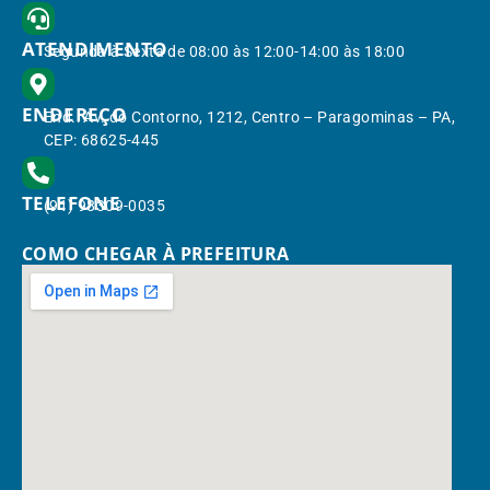
ATENDIMENTO
Segunda à Sexta de 08:00 às 12:00-14:00 às 18:00
ENDEREÇO
End.: Av. do Contorno, 1212, Centro – Paragominas – PA,
CEP: 68625-445
TELEFONE
(91) 98309-0035
COMO CHEGAR À PREFEITURA