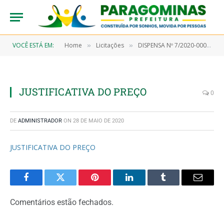
VOCÊ ESTÁ EM:
Home
Licitações
DISPENSA Nº 7/2020-00035 (Aquisição de material farmacológico)
»
»
JUSTIFICATIVA DO PREÇO
0
DE
ADMINISTRADOR
ON
28 DE MAIO DE 2020
JUSTIFICATIVA DO PREÇO
Facebook
Twitter
Pinterest
LinkedIn
Tumblr
Email
Comentários estão fechados.