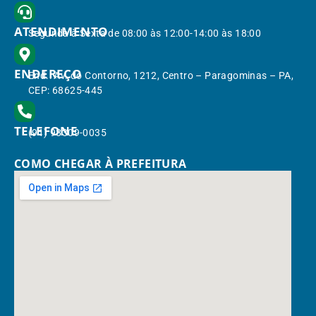
ATENDIMENTO
Segunda à Sexta de 08:00 às 12:00-14:00 às 18:00
ENDEREÇO
End.: Av. do Contorno, 1212, Centro – Paragominas – PA,
CEP: 68625-445
TELEFONE
(91) 98309-0035
COMO CHEGAR À PREFEITURA