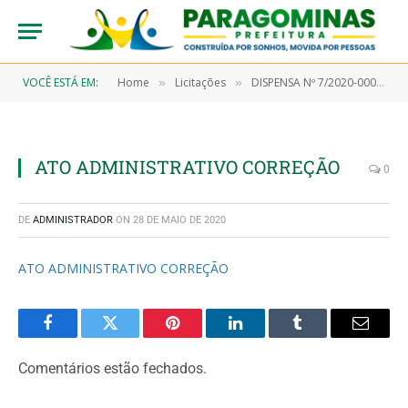
VOCÊ ESTÁ EM:
Home
Licitações
DISPENSA Nº 7/2020-00036 (Aquisição de material farmacológico)
»
»
ATO ADMINISTRATIVO CORREÇÃO
0
DE
ADMINISTRADOR
ON
28 DE MAIO DE 2020
ATO ADMINISTRATIVO CORREÇÃO
Facebook
Twitter
Pinterest
LinkedIn
Tumblr
Email
Comentários estão fechados.