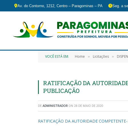
Av. do Contorno, 1212, Centro – Paragominas – PA
Seg. a se
VOCÊ ESTÁ EM:
Home
Licitações
DISPEN
»
»
RATIFICAÇÃO DA AUTORIDAD
PUBLICAÇÃO
DE
ADMINISTRADOR
ON
28 DE MAIO DE 2020
RATIFICAÇÃO DA AUTORIDADE COMPETENTE-