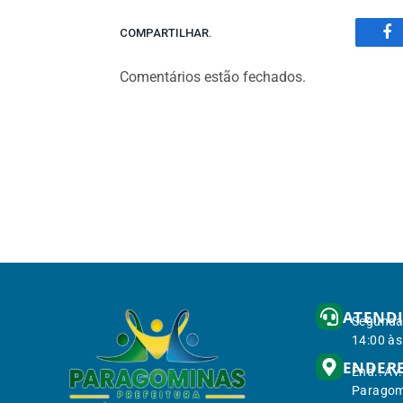
COMPARTILHAR.
Fa
Comentários estão fechados.
ATEND
Segunda 
14:00 às
ENDER
End.: Av
Paragom