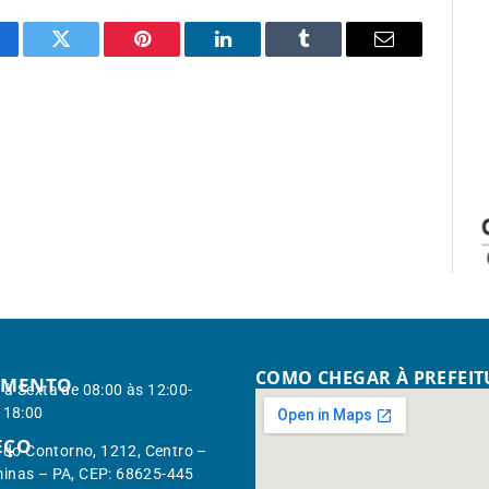
cebook
Twitter
Pinterest
LinkedIn
Tumblr
Email
COMO CHEGAR À PREFEI
IMENTO
à Sexta de 08:00 às 12:00-
 18:00
EÇO
. do Contorno, 1212, Centro –
inas – PA, CEP: 68625-445