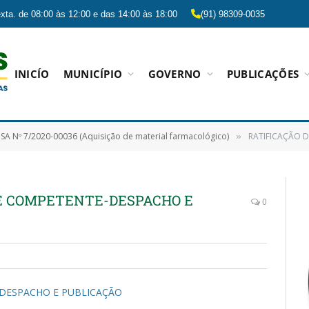
xta. de 08:00 às 12:00 e das 14:00 às 18:00
(91) 98309-0035
INICÍO
MUNICÍPIO
GOVERNO
PUBLICAÇÕES
SA Nº 7/2020-00036 (Aquisição de material farmacológico)
RATIFICAÇÃO D
»
E COMPETENTE-DESPACHO E
0
DESPACHO E PUBLICAÇÃO