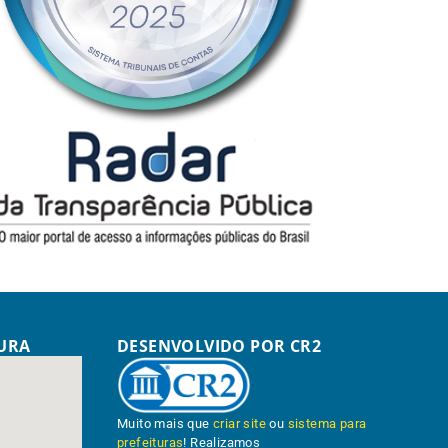
TURA
DESENVOLVIDO POR CR2
Muito mais que
criar site
ou
sistema para
prefeituras
! Realizamos