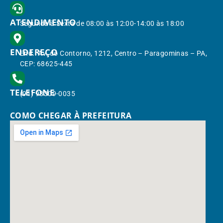
ATENDIMENTO
Segunda à Sexta de 08:00 às 12:00-14:00 às 18:00
ENDEREÇO
End.: Av. do Contorno, 1212, Centro – Paragominas – PA,
CEP: 68625-445
TELEFONE
(91) 98309-0035
COMO CHEGAR À PREFEITURA