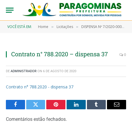
VOCÊ ESTÁ EM:
Home
Licitações
DISPENSA Nº 7/2020-00037 (Aquisição de material farmacológico)
»
»
Contrato n° 788.2020 – dispensa 37
0
DE
ADMINISTRADOR
ON
6 DE AGOSTO DE 2020
Contrato n° 788.2020 - dispensa 37
Facebook
Twitter
Pinterest
LinkedIn
Tumblr
Email
Comentários estão fechados.