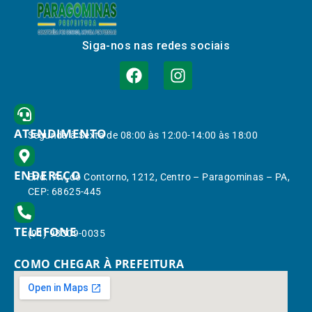
Siga-nos nas redes sociais
ATENDIMENTO
Segunda à Sexta de 08:00 às 12:00-14:00 às 18:00
ENDEREÇO
End.: Av. do Contorno, 1212, Centro – Paragominas – PA,
CEP: 68625-445
TELEFONE
(91) 98309-0035
COMO CHEGAR À PREFEITURA