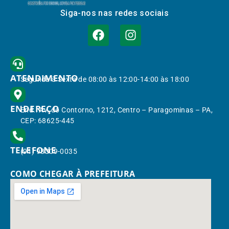
Siga-nos nas redes sociais
ATENDIMENTO
Segunda à Sexta de 08:00 às 12:00-14:00 às 18:00
ENDEREÇO
End.: Av. do Contorno, 1212, Centro – Paragominas – PA,
CEP: 68625-445
TELEFONE
(91) 98309-0035
COMO CHEGAR À PREFEITURA