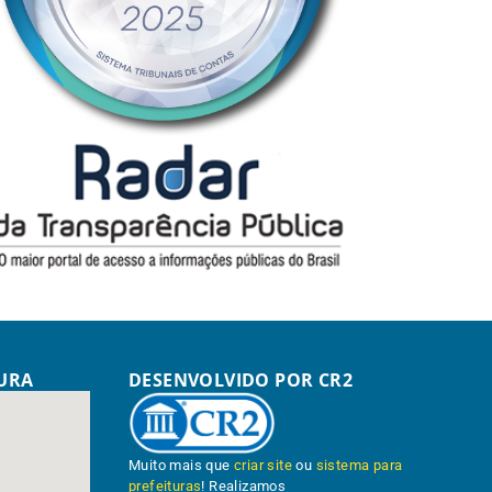
TURA
DESENVOLVIDO POR CR2
Muito mais que
criar site
ou
sistema para
prefeituras
! Realizamos