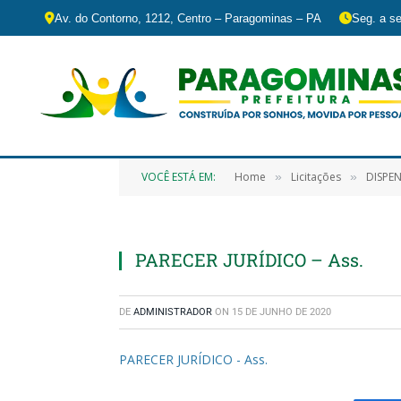
Av. do Contorno, 1212, Centro – Paragominas – PA
Seg. a se
VOCÊ ESTÁ EM:
Home
Licitações
DISPE
»
»
PARECER JURÍDICO – Ass.
DE
ADMINISTRADOR
ON
15 DE JUNHO DE 2020
PARECER JURÍDICO - Ass.