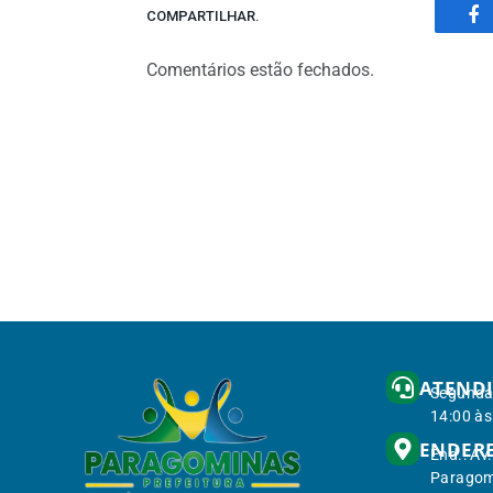
COMPARTILHAR.
Fa
Comentários estão fechados.
ATEND
Segunda 
14:00 às
ENDER
End.: Av
Paragom