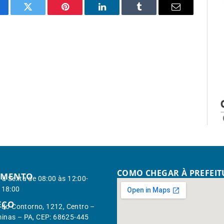
cebook
Twitter
Pinterest
LinkedIn
Tumblr
Email
COMO CHEGAR À PREFEI
IMENTO
à Sexta de 08:00 às 12:00-
 18:00
EÇO
. do Contorno, 1212, Centro –
inas – PA, CEP: 68625-445