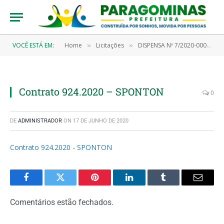
VOCÊ ESTÁ EM:
Home
Licitações
DISPENSA Nº 7/2020-00043 (Aquisição de material farmacológico)
»
»
Contrato 924.2020 – SPONTON
0
DE
ADMINISTRADOR
ON
17 DE JUNHO DE 2020
Contrato 924.2020 - SPONTON
Facebook
Twitter
Pinterest
LinkedIn
Tumblr
Email
Comentários estão fechados.