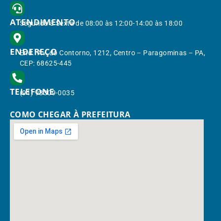
ATENDIMENTO
Segunda à Sexta de 08:00 às 12:00-14:00 às 18:00
ENDEREÇO
End.: Av. do Contorno, 1212, Centro – Paragominas – PA,
CEP: 68625-445
TELEFONE
(91) 98309-0035
COMO CHEGAR À PREFEITURA